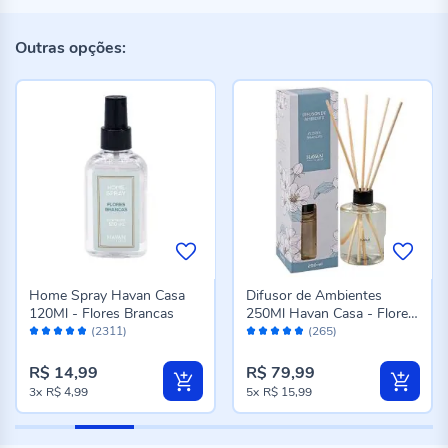
Outras opções:
Home Spray Havan Casa
Difusor de Ambientes
120Ml - Flores Brancas
250Ml Havan Casa - Flores
Avaliação:
Avaliação:
Brancas
(2311)
(265)
96%
96%
R$ 14,99
R$ 79,99
3x
R$ 4,99
5x
R$ 15,99