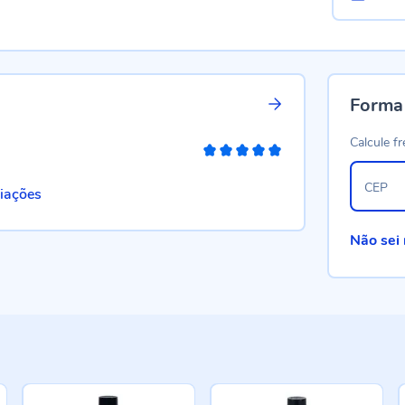
Forma
Calcule fr
100%
CEP
liações
Não sei