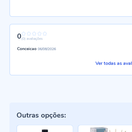
0
0%
(0)
avaliações
Conceicao
06/08/2026
Ver todas as ava
Outras opções: