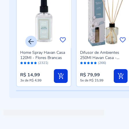
Home Spray Havan Casa
Difusor de Ambientes
Maçã
120Ml - Flores Brancas
250Ml Havan Casa -
Avaliação:
Avaliação:
Flores Brancas
(2321)
(266)
96%
96%
R$ 14,99
R$ 79,99
3x
de
R$ 4,99
5x
de
R$ 15,99