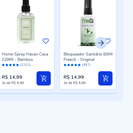
Home Spray Havan Casa
Bloqueador Sanitário 60Ml
Dif
120Ml - Bamboo
Freecô - Original
250
Avaliação:
Avaliação:
Aval
Bam
(2321)
(447)
96%
96%
96
R$ 14,99
R$ 14,99
R$ 
3x
de
R$ 4,99
3x
de
R$ 4,99
5x
d