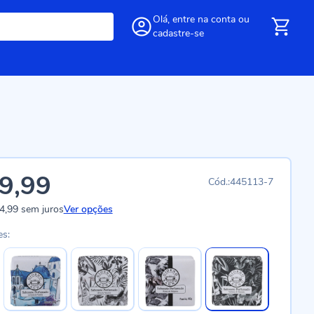
Olá,
entre
na conta
ou
cadastre-se
9,99
445113-7
4,99
sem juros
Ver opções
es: