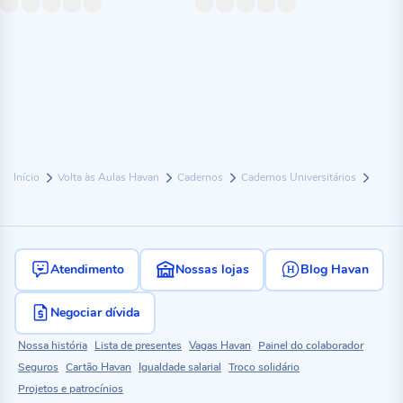
Início
Volta às Aulas Havan
Cadernos
Cadernos Universitários
Atendimento
Nossas lojas
Blog Havan
Negociar dívida
Nossa história
Lista de presentes
Vagas Havan
Painel do colaborador
Seguros
Cartão Havan
Igualdade salarial
Troco solidário
Projetos e patrocínios