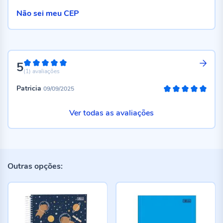
Não sei meu CEP
5
100%
(1)
avaliações
Patricia
09/09/2025
100%
Ver todas as avaliações
Outras opções: