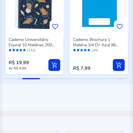
Caderno Universitário
Caderno Brochura 1
Espiral 10 Matérias 200
Matéria 1/4 D+ Azul 96
Avaliação:
Avaliação:
Folhas Tilibra - Sortido
Folhas Tilibra - 116700
(132)
(34)
94%
96%
R$ 19,99
R$ 7,99
4x
R$ 4,99