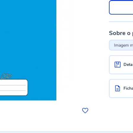
Sobre o
Imagem me
Deta
Fich