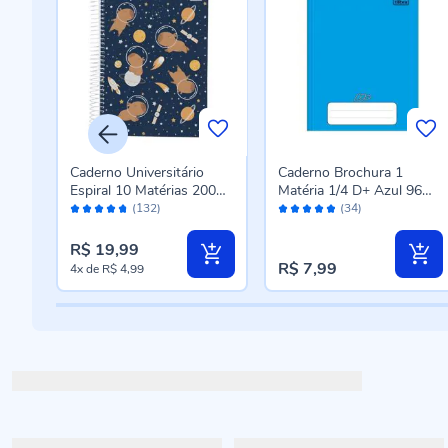
Caderno Universitário
Caderno Brochura 1
00
Espiral 10 Matérias 200
Matéria 1/4 D+ Azul 96
Avaliação:
Avaliação:
o
Folhas Tilibra - Sortido
Folhas Tilibra - 116700
(132)
(34)
94%
96%
R$ 19,99
R$ 7,99
4x
de
R$ 4,99