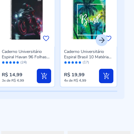
Caderno Universitário
Caderno Universitário
Cade
Espiral Havan 96 Folhas
Espiral Brasil 10 Matérias
Espi
Avaliação:
Avaliação:
Aval
Tilibra - Produto sortido
200 Folhas Tilibra -
Folh
(24)
(17)
96%
98%
96
Sortido
R$ 14,99
R$ 19,99
R$ 
3x
de
R$ 4,99
4x
de
R$ 4,99
4x
d