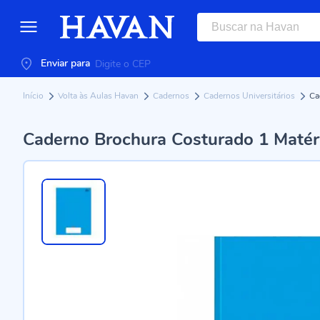
Enviar para
Início
Volta às Aulas Havan
Cadernos
Cadernos Universitários
Ca
Caderno Brochura Costurado 1 Matéria