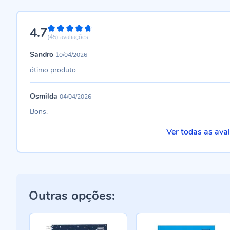
4.7
94%
(45)
avaliações
Sandro
10/04/2026
ótimo produto
Osmilda
04/04/2026
Bons.
Ver todas as ava
Outras opções: