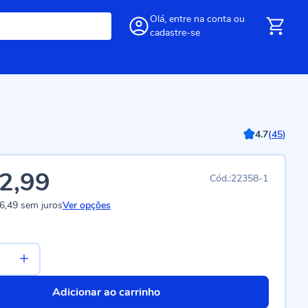
Olá,
entre
na conta
ou
cadastre-se
4.7
(
45
)
2,99
22358-1
6,49
sem juros
Ver opções
Adicionar ao carrinho