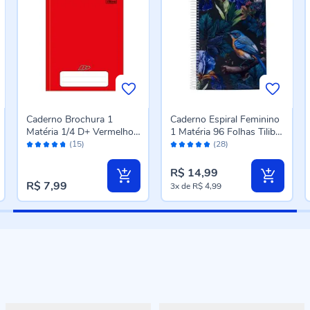
Caderno Brochura 1
Caderno Espiral Feminino
Matéria 1/4 D+ Vermelho
1 Matéria 96 Folhas Tilibra
Avaliação:
Avaliação:
96 Folhas Tilibra - 116734
- Sortido
(15)
(28)
94%
98%
R$ 14,99
R$ 7,99
3x
de
R$ 4,99