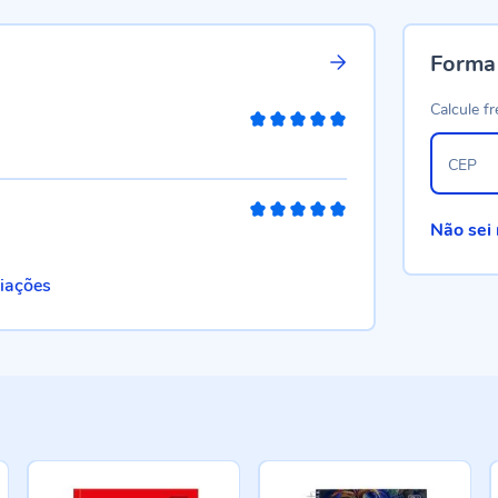
Forma
Calcule fr
100%
CEP
100%
Não sei
liações