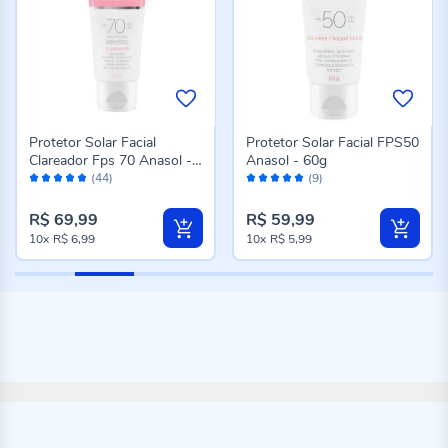
Protetor Solar Facial
Protetor Solar Facial FPS50
Clareador Fps 70 Anasol -
Anasol - 60g
Avaliação:
Avaliação:
60g
(44)
(9)
96%
98%
R$ 69,99
R$ 59,99
10x
R$ 6,99
10x
R$ 5,99