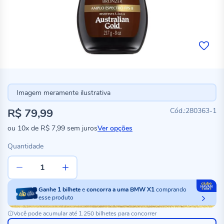
Imagem meramente ilustrativa
R$ 79,99
280363-1
ou
10x
de
R$ 7,99
sem juros
Ver opções
Quantidade
Ganhe
1
bilhete
e
concorra a uma BMW X1
comprando
esse produto
Você pode acumular até 1.250 bilhetes para concorrer