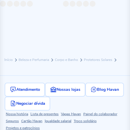
Início
Beleza e Perfumaria
Corpo e Banho
Protetores Solares
Atendimento
Nossas lojas
Blog Havan
Negociar dívida
Nossa história
Lista de presentes
Vagas Havan
Painel do colaborador
Seguros
Cartão Havan
Igualdade salarial
Troco solidário
Projetos e patrocínios