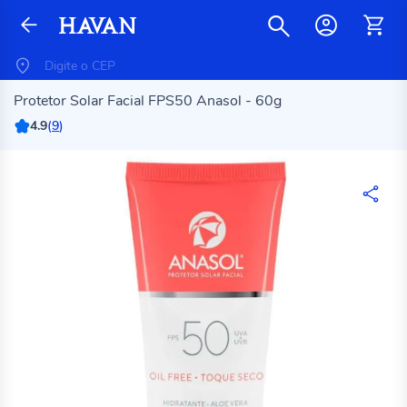
Protetor Solar Facial FPS50 Anasol - 60g
4.9
(
9
)