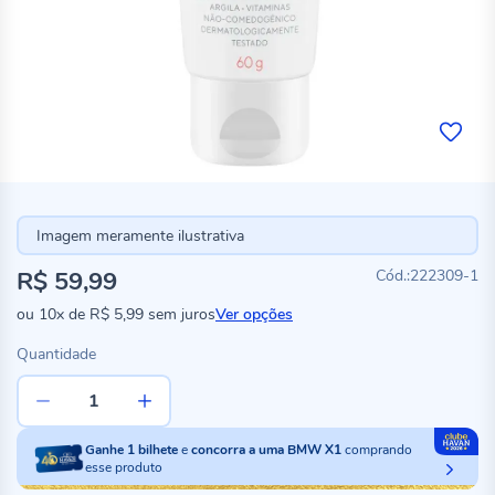
Imagem meramente ilustrativa
R$ 59,99
222309-1
ou
10x
de
R$ 5,99
sem juros
Ver opções
Quantidade
Ganhe
1
bilhete
e
concorra a uma BMW X1
comprando
esse produto