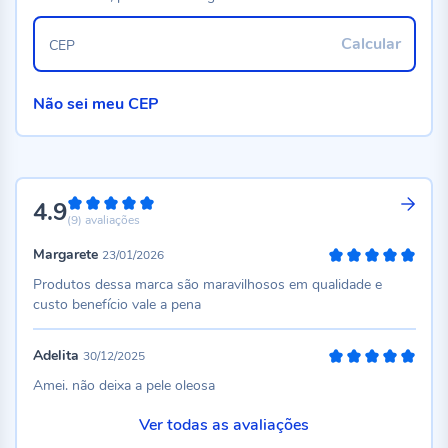
Calcular
CEP
Não sei meu CEP
4.9
98%
(9)
avaliações
Margarete
23/01/2026
100%
Produtos dessa marca são maravilhosos em qualidade e
custo benefício vale a pena
Adelita
30/12/2025
100%
Amei. não deixa a pele oleosa
Ver todas as avaliações