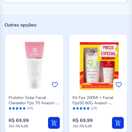
Outras opções:
Protetor Solar Facial
Kit Fps 200Ml + Facial
Clareador Fps 70 Anasol -
Fps50 60G Anasol -
Avaliação:
Avaliação:
60g
Vitamina E
(44)
(24)
96%
96%
R$ 69,99
R$ 69,99
10x
R$ 6,99
10x
R$ 6,99