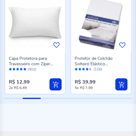
Capa Protetora para
Protetor de Colchão
Travesseiro com Zíper
Solteiro Elástico
Avaliação:
Avaliação:
Havan Casa - Branco
Impermeável - Branco
(902)
(116)
96%
88%
R$ 12,99
R$ 39,99
2x
R$ 6,49
5x
R$ 7,99