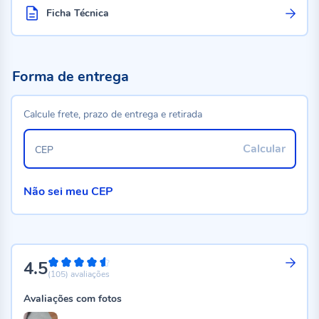
Ficha Técnica
Forma de entrega
Calcule frete, prazo de entrega e retirada
Calcular
CEP
Não sei meu CEP
4.5
90%
(105)
avaliações
Avaliações com fotos