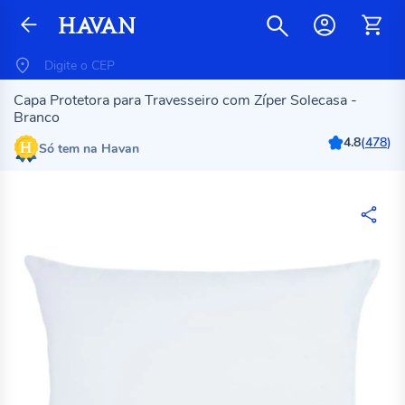
Capa Protetora para Travesseiro com Zíper Solecasa -
Branco
4.8
(
478
)
Só tem na Havan