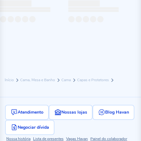
Início
Cama, Mesa e Banho
Cama
Capas e Protetores
Atendimento
Nossas lojas
Blog Havan
Negociar dívida
Nossa história
Lista de presentes
Vagas Havan
Painel do colaborador