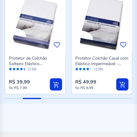
Protetor de Colchão
Protetor Colchão Casal com
Solteiro Elástico
Elástico Impermeável -
Avaliação:
Avaliação:
Impermeável - Branco
Branco
(116)
(138)
88%
84%
R$ 39,99
R$ 49,99
5x
R$ 7,99
5x
R$ 9,99