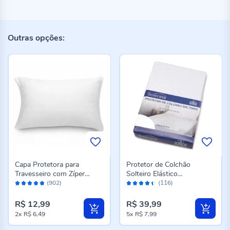
Outras opções:
Capa Protetora para
Protetor de Colchão
Travesseiro com Zíper
Solteiro Elástico
Avaliação:
Avaliação:
Havan Casa - Branco
Impermeável - Branco
(902)
(116)
96%
88%
R$ 12,99
R$ 39,99
2x
R$ 6,49
5x
R$ 7,99