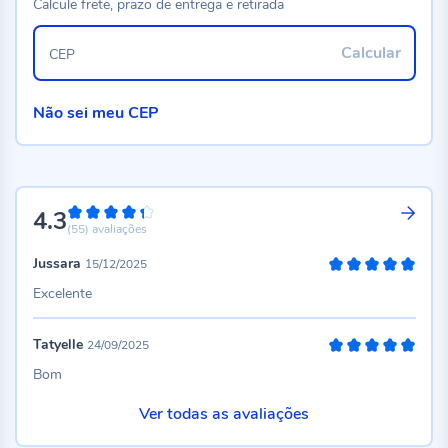
Calcule frete, prazo de entrega e retirada
Calcular
CEP
Não sei meu CEP
4.3
86%
(55)
avaliações
Jussara
15/12/2025
100%
Excelente
Tatyelle
24/09/2025
100%
Bom
Ver todas as avaliações