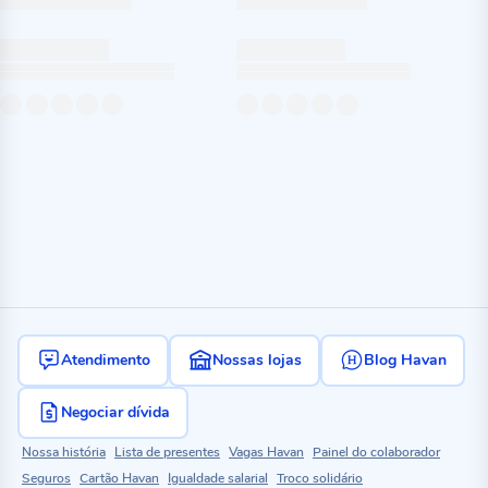
Atendimento
Nossas lojas
Blog Havan
Negociar dívida
Nossa história
Lista de presentes
Vagas Havan
Painel do colaborador
Seguros
Cartão Havan
Igualdade salarial
Troco solidário