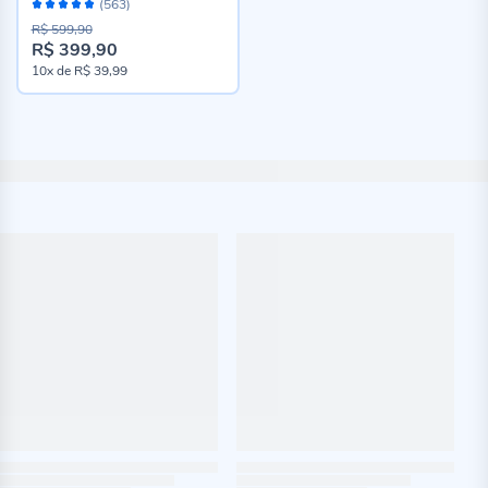
Avaliação:
(563)
98%
R$ 599,90
R$ 399,90
Preço
10x
de
R$ 39,99
especial