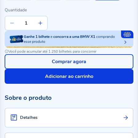
Quantidade
Ganhe
1
bilhete
e
concorra a uma BMW X1
comprando
esse produto
Você pode acumular até 1.250 bilhetes para concorrer
Comprar agora
Adicionar ao carrinho
Sobre o produto
Detalhes