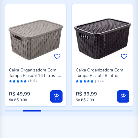
Caixa Organizadora Com
Caixa Organizadora Com
Tampa Plasútil 14 Litros -
Tampa Plasútil 8 Litros -
Avaliação:
Avaliação:
Fendi
Preto
(191)
(208)
98%
98%
R$ 49,99
R$ 39,99
5x
R$ 9,99
5x
R$ 7,99