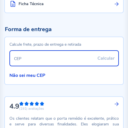
Ficha Técnica
Forma de entrega
Calcule frete, prazo de entrega e retirada
Calcular
CEP
Não sei meu CEP
4.9
98%
(191)
avaliações
Os clientes relatam que o porta remédio é excelente, prático
e serve para diversas finalidades. Eles elogiaram sua