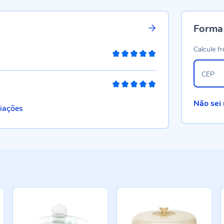
Forma
Calcule fr
100%
CEP
100%
Não sei
liações