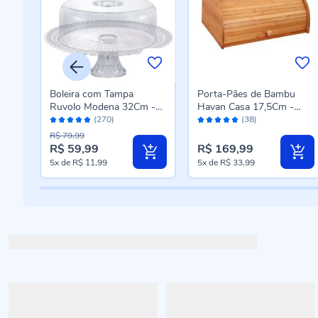
Boleira com Tampa
Porta-Pães de Bambu
Ruvolo Modena 32Cm -
Havan Casa 17,5Cm -
Avaliação:
Avaliação:
e
Vidro Transparente
Bambu
(270)
(38)
98%
98%
R$ 79,99
R$ 59,99
R$ 169,99
Preço
5x
de
R$ 11,99
5x
de
R$ 33,99
especial