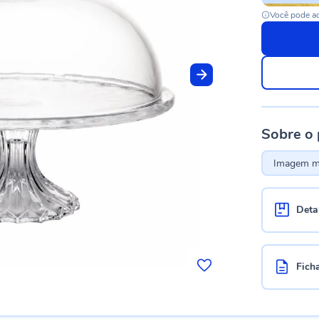
Você pode ac
Sobre o
Imagem me
Deta
Fich