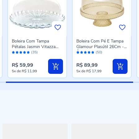
Boleira Com Tampa
Boleira Com Pé E Tampa
Pétalas Jasmin Vitazza
Glamour Plasútil 26Cm -
Avaliação:
Avaliação:
24Cm - Vidro
Âmbar
(35)
(50)
96%
96%
R$ 59,99
R$ 89,99
5x
de
R$ 11,99
5x
de
R$ 17,99