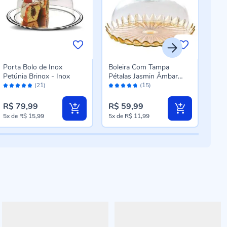
Porta Bolo de Inox
Boleira Com Tampa
Prat
Petúnia Brinox - Inox
Pétalas Jasmin Âmbar
Nat
Avaliação:
Avaliação:
Aval
Vitazza 24Cm - Vidro
(21)
(15)
96%
94%
10
R$ 79,99
R$ 59,99
R$ 
5x
de
R$ 15,99
5x
de
R$ 11,99
4x
d