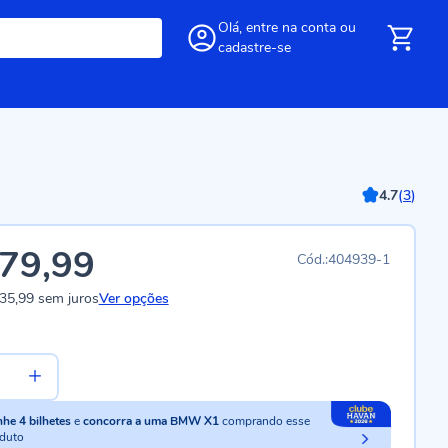
Olá,
entre
na conta
ou
cadastre-se
4.7
(
3
)
79,99
404939-1
35,99
sem juros
Ver opções
nhe
4
bilhetes
e
concorra a uma BMW X1
comprando esse
duto