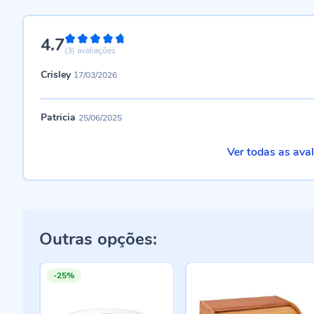
4.7
94%
(3)
avaliações
Crisley
17/03/2026
Patricia
25/06/2025
Ver todas as ava
Outras opções:
-25%