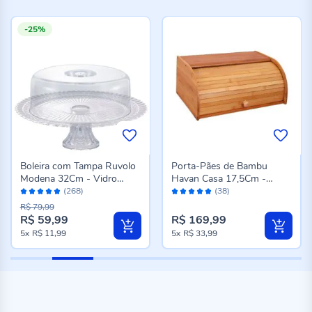
-25%
Boleira com Tampa Ruvolo
Porta-Pães de Bambu
Modena 32Cm - Vidro
Havan Casa 17,5Cm -
Avaliação:
Avaliação:
Transparente
Bambu
(268)
(38)
98%
98%
R$ 79,99
R$ 59,99
R$ 169,99
Preço
5x
R$ 11,99
5x
R$ 33,99
especial