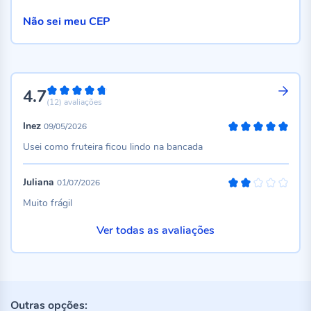
Não sei meu CEP
4.7
94%
(12)
avaliações
Inez
09/05/2026
100%
Usei como fruteira ficou lindo na bancada
Juliana
01/07/2026
40%
Muito frágil
Ver todas as avaliações
Outras opções: