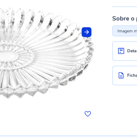
Sobre o
Imagem me
Deta
Fich