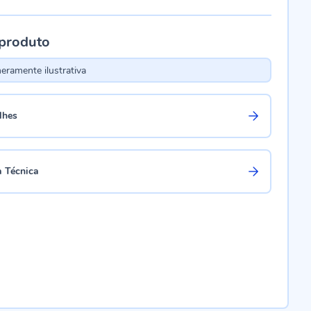
 produto
ramente ilustrativa
lhes
a Técnica