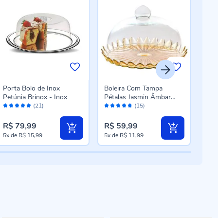
Porta Bolo de Inox
Boleira Com Tampa
Prat
Petúnia Brinox - Inox
Pétalas Jasmin Âmbar
Nat
Avaliação:
Avaliação:
Aval
Vitazza 24Cm - Vidro
(21)
(15)
96%
94%
10
R$ 79,99
R$ 59,99
R$ 
5x
de
R$ 15,99
5x
de
R$ 11,99
4x
d