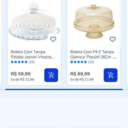
Boleira Com Tampa
Boleira Com Pé E Tampa
Pétalas Jasmin Vitazza
Glamour Plasútil 26Cm -
Avaliação:
Avaliação:
24Cm - Vidro
Âmbar
(35)
(50)
96%
96%
R$ 59,99
R$ 89,99
5x
de
R$ 11,99
5x
de
R$ 17,99