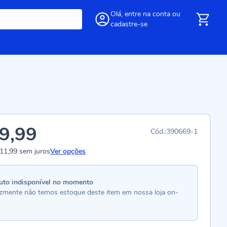
Olá,
entre
na conta
ou
cadastre-se
9,99
390669-1
11,99
sem juros
Ver opções
uto indisponível no momento
lizmente não temos estoque deste item em nossa loja on-