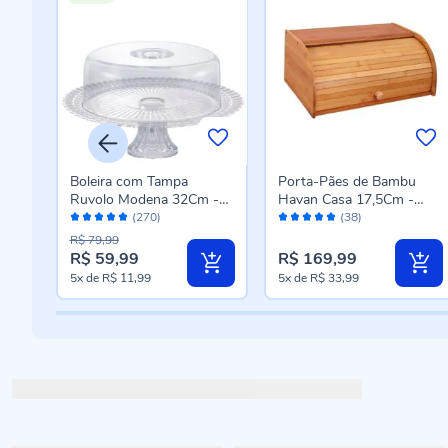
Boleira com Tampa
Porta-Pães de Bambu
Ruvolo Modena 32Cm -
Havan Casa 17,5Cm -
Avaliação:
Avaliação:
e
Vidro Transparente
Bambu
(270)
(38)
98%
98%
R$ 79,99
R$ 59,99
R$ 169,99
Preço
5x
de
R$ 11,99
5x
de
R$ 33,99
especial