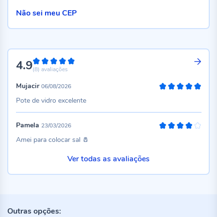
Não sei meu CEP
4.9
98%
(8)
avaliações
Mujacir
06/08/2026
100%
Pote de vidro excelente
Pamela
23/03/2026
80%
Amei para colocar sal 🧂
Ver todas as avaliações
Outras opções: