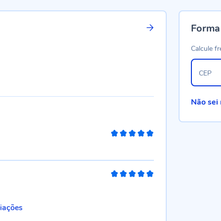
Forma
Calcule fr
CEP
Não sei
100%
100%
liações