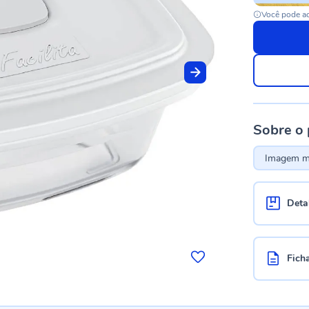
Você pode ac
Sobre o
Imagem me
Deta
Fich