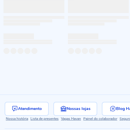
Atendimento
Nossas lojas
Blog H
Nossa história
Lista de presentes
Vagas Havan
Painel do colaborador
Segur