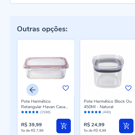
Outras opções:
Pote Hermético
Pote Hermético Block Ou
sa
Retangular Havan Casa
450Ml - Natural
Avaliação:
Avaliação:
840Ml - Vidro
(1598)
(440)
98%
96%
R$ 39,99
R$ 24,99
5x
de
R$ 7,99
5x
de
R$ 4,99