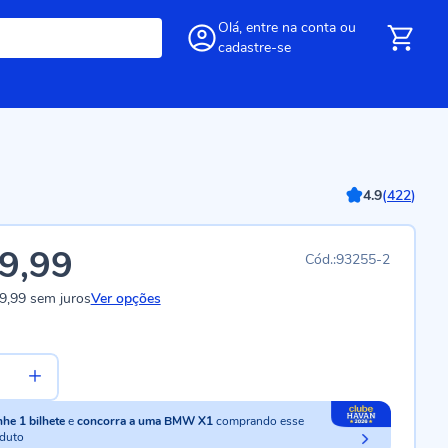
Olá,
entre
na conta
ou
cadastre-se
4.9
(
422
)
9,99
93255-2
9,99
sem juros
Ver opções
nhe
1
bilhete
e
concorra a uma BMW X1
comprando esse
duto