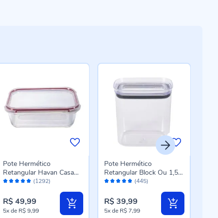
Pote Hermético
Pote Hermético
Con
Retangular Havan Casa
Retangular Block Ou 1,5
Esse
Avaliação:
Avaliação:
Aval
1,5 Litros - Vidro
Litros - Natural
Pag
(1292)
(445)
98%
96%
98
R$ 49,99
R$ 39,99
R$ 
5x
de
R$ 9,99
5x
de
R$ 7,99
5x
d