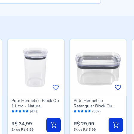
Pote Hermético Block Ou
Pote Hermético
1 Litro - Natural
Retangular Block Ou
Avaliação:
Avaliação:
650Ml - Natural
(471)
(387)
98%
96%
R$ 34,99
R$ 29,99
5x
de
R$ 6,99
5x
de
R$ 5,99