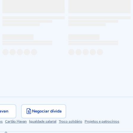
avan
Negociar dívida
os
Cartão Havan
Igualdade salarial
Troco solidário
Projetos e patrocínios