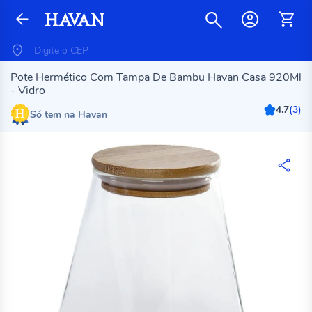
Pote Hermético Com Tampa De Bambu Havan Casa 920Ml
- Vidro
4.7
(
3
)
Só tem na Havan