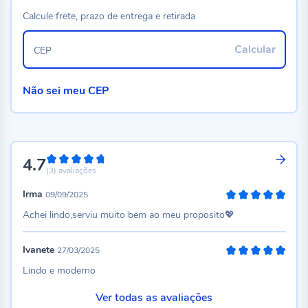
Calcule frete, prazo de entrega e retirada
Calcular
CEP
Não sei meu CEP
4.7
94%
(3)
avaliações
Irma
09/09/2025
100%
Achei lindo,serviu muito bem ao meu proposito💖
Ivanete
27/03/2025
100%
Lindo e moderno
Ver todas as avaliações