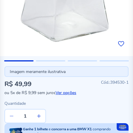
Imagem meramente ilustrativa
R$ 49,99
394530-1
ou
5x
de
R$ 9,99
sem juros
Ver opções
Quantidade
Ganhe
1
bilhete
e
concorra a uma BMW X1
comprando