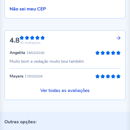
Não sei meu CEP
4.8
96%
(4)
avaliações
Angelita
19/02/2026
100%
Muito bom a vedação muito boa também
Mayara
17/03/2026
100%
Ver todas as avaliações
Outras opções: