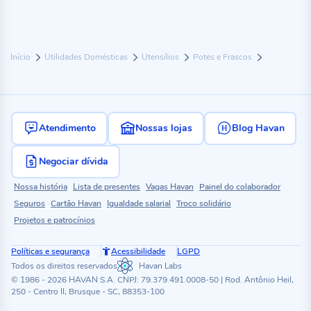
Início
Utilidades Domésticas
Utensílios
Potes e Frascos
Atendimento
Nossas lojas
Blog Havan
Negociar dívida
Nossa história
Lista de presentes
Vagas Havan
Painel do colaborador
Seguros
Cartão Havan
Igualdade salarial
Troco solidário
Projetos e patrocínios
Políticas e segurança
Acessibilidade
LGPD
Todos os direitos reservados
Havan Labs
© 1986 - 2026 HAVAN S.A. CNPJ: 79.379.491.0008-50 | Rod. Antônio Heil,
250 - Centro II, Brusque - SC, 88353-100