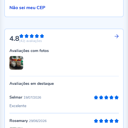
Não sei meu CEP
4.8
96%
(42)
avaliações
Avaliações com fotos
Avaliações em destaque
Selmar
19/07/2026
100%
Excelente
Rosemary
29/06/2026
100%