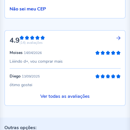
Não sei meu CEP
4.9
98%
(14)
avaliações
Moises
14/04/2026
100%
Liiiindo d+, vou comprar mais
Diego
13/09/2025
100%
ótimo gostei
Ver todas as avaliações
Outras opções: