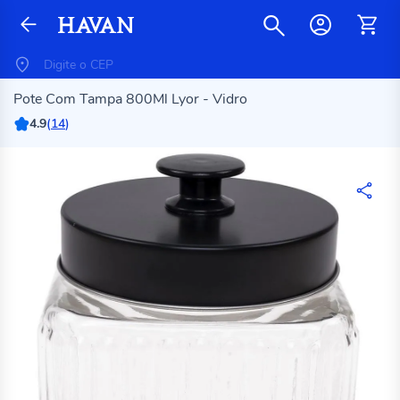
Pote Com Tampa 800Ml Lyor - Vidro
4.9
(
14
)