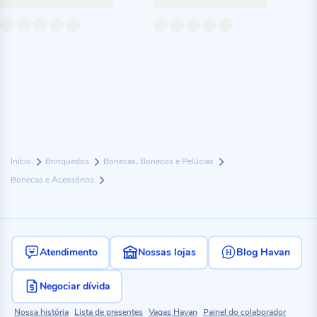
Início
Brinquedos
Bonecas, Bonecos e Pelúcias
Bonecas e Acessórios
Atendimento
Nossas lojas
Blog Havan
Negociar dívida
Nossa história
Lista de presentes
Vagas Havan
Painel do colaborador