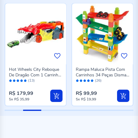
Hot Wheels City Reboque
Rampa Maluca Pista Com
De Dragão Com 1 Carrinho
Carrinhos 34 Peças Dismat
Avaliação:
Avaliação:
Mattel - GTK42
- 2127
(13)
(26)
98%
100%
R$ 179,99
R$ 99,99
5x
R$ 35,99
5x
R$ 19,99