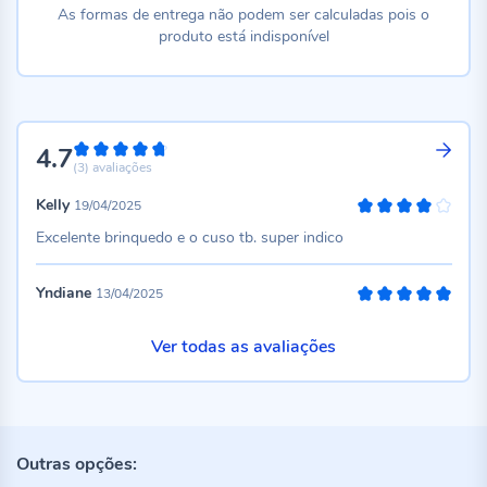
As formas de entrega não podem ser calculadas pois o
produto está indisponível
4.7
94%
(3)
avaliações
Kelly
19/04/2025
80%
Excelente brinquedo e o cuso tb. super indico
Yndiane
13/04/2025
100%
Ver todas as avaliações
Outras opções: