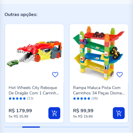
Outras opções:
Hot Wheels City Reboque
Rampa Maluca Pista Com
De Dragão Com 1 Carrinho
Carrinhos 34 Peças Dismat
Avaliação:
Avaliação:
Mattel - GTK42
- 2127
(13)
(26)
98%
100%
R$ 179,99
R$ 99,99
5x
R$ 35,99
5x
R$ 19,99