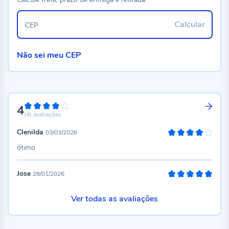
Calcular
CEP
Não sei meu CEP
4
80%
(4)
avaliações
Clenilda
03/03/2026
80%
ótimo
Jose
28/01/2026
100%
Ver todas as avaliações