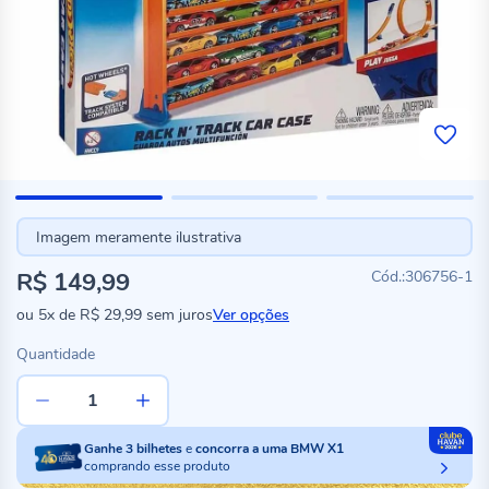
Imagem meramente ilustrativa
R$ 149,99
306756-1
ou
5x
de
R$ 29,99
sem juros
Ver opções
Quantidade
Ganhe
3
bilhetes
e
concorra a uma BMW X1
comprando esse produto