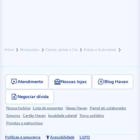
Início
Brinquedos
Carros, pistas e Cia
Pistas e Autoramas
Atendimento
Nossas lojas
Blog Havan
Negociar dívida
Nossa história
Lista de presentes
Vagas Havan
Painel do colaborador
Seguros
Cartão Havan
Igualdade salarial
Troco solidário
Projetos e patrocínios
Políticas e segurança
Acessibilidade
LGPD