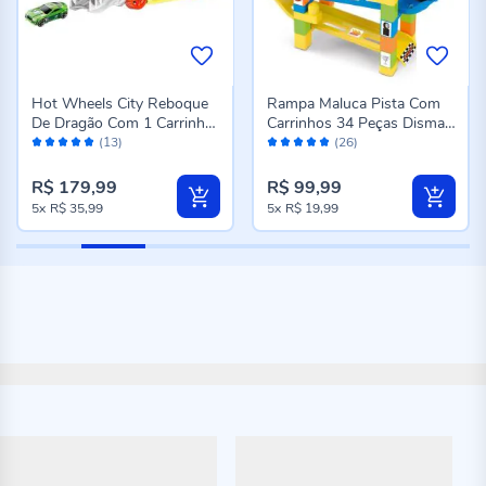
Hot Wheels City Reboque
Rampa Maluca Pista Com
De Dragão Com 1 Carrinho
Carrinhos 34 Peças Dismat
Avaliação:
Avaliação:
Mattel - GTK42
- 2127
(13)
(26)
98%
100%
R$ 179,99
R$ 99,99
5x
R$ 35,99
5x
R$ 19,99