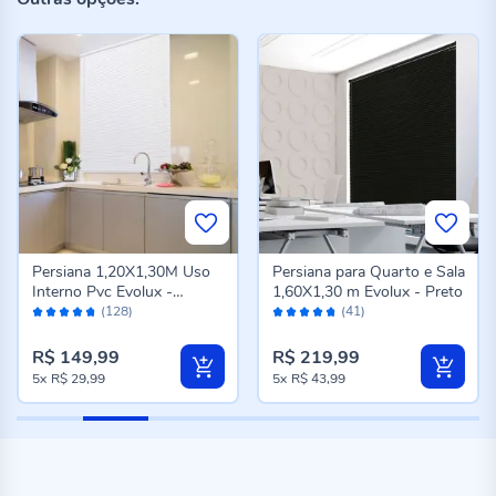
Persiana 1,20X1,30M Uso
Persiana para Quarto e Sala
Interno Pvc Evolux -
1,60X1,30 m Evolux - Preto
Avaliação:
Avaliação:
Branco
(128)
(41)
94%
94%
R$ 149,99
R$ 219,99
5x
R$ 29,99
5x
R$ 43,99