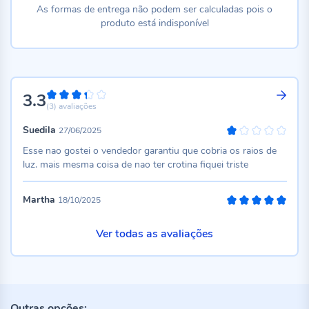
As formas de entrega não podem ser calculadas pois o
produto está indisponível
3.3
66%
(3)
avaliações
Suedila
27/06/2025
20%
Esse nao gostei o vendedor garantiu que cobria os raios de
luz. mais mesma coisa de nao ter crotina fiquei triste
Martha
18/10/2025
100%
Ver todas as avaliações
Outras opções: