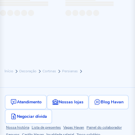
Início
Decoração
Cortinas
Persianas
Atendimento
Nossas lojas
Blog Havan
Negociar dívida
Nossa história
Lista de presentes
Vagas Havan
Painel do colaborador
Seguros
Cartão Havan
Igualdade salarial
Troco solidário