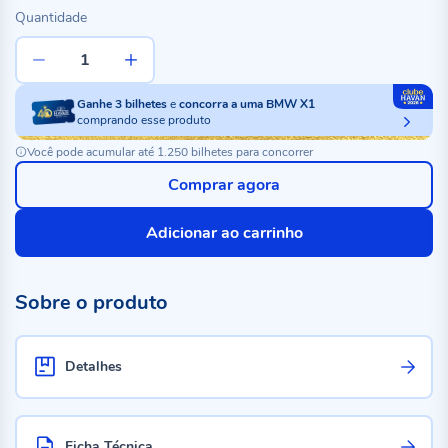
Quantidade
Ganhe
3
bilhetes
e
concorra a uma BMW X1
comprando esse produto
Você pode acumular até 1.250 bilhetes para concorrer
Comprar agora
Adicionar ao carrinho
Sobre o produto
Detalhes
Ficha Técnica