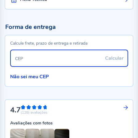
Forma de entrega
Calcule frete, prazo de entrega e retirada
Calcular
CEP
Não sei meu CEP
4.7
94%
(128)
avaliações
Avaliações com fotos