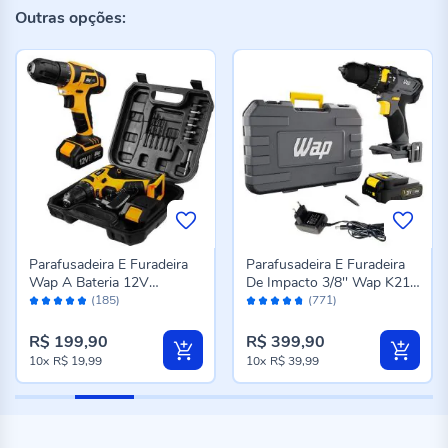
Outras opções:
Parafusadeira E Furadeira
Parafusadeira E Furadeira
Wap A Bateria 12V
De Impacto 3/8'' Wap K21
Avaliação:
Avaliação:
Bpf12k3 - Bivolt
Id01 - Bivolt
(185)
(771)
96%
94%
R$ 199,90
R$ 399,90
10x
R$ 19,99
10x
R$ 39,99