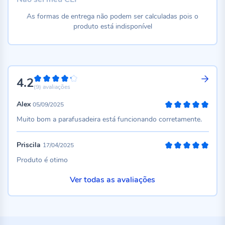
As formas de entrega não podem ser calculadas pois o
produto está indisponível
4.2
84%
(9)
avaliações
Alex
05/09/2025
100%
Muito bom a parafusadeira está funcionando corretamente.
Priscila
17/04/2025
100%
Produto é otimo
Ver todas as avaliações