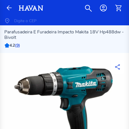
Parafusadeira E Furadeira Impacto Makita 18V Hp488dw -
Bivolt
4.2
(
9
)