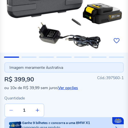
Imagem meramente ilustrativa
R$ 399,90
397560-1
ou
10x
de
R$ 39,99
sem juros
Ver opções
Quantidade
Ganhe
9
bilhetes
e
concorra a uma BMW X1
comprando esse produto