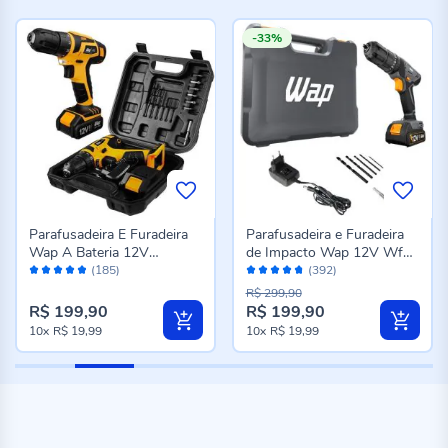
-33%
Parafusadeira E Furadeira
Parafusadeira e Furadeira
Wap A Bateria 12V
de Impacto Wap 12V Wf
Avaliação:
Avaliação:
Bpf12k3 - Bivolt
12K4.2 - Bivolt
(185)
(392)
96%
94%
R$ 299,90
R$ 199,90
R$ 199,90
Preço
10x
R$ 19,99
10x
R$ 19,99
especial