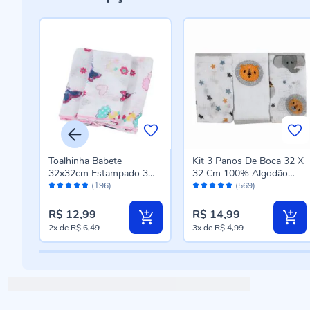
Toalhinha Babete
Kit 3 Panos De Boca 32 X
3
32x32cm Estampado 3
32 Cm 100% Algodão
Avaliação:
Avaliação:
peças Disney - Rosa
Havan Baby - Safari
(196)
(569)
96%
96%
R$ 12,99
R$ 14,99
2x
de
R$ 6,49
3x
de
R$ 4,99