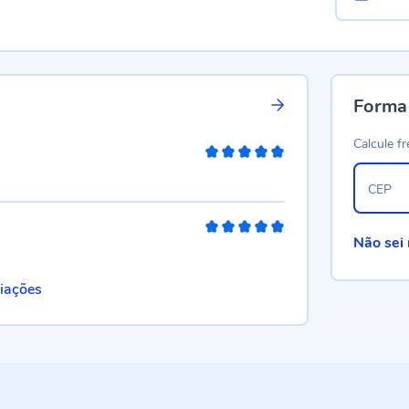
Forma
Calcule fr
100%
CEP
100%
Não sei
liações