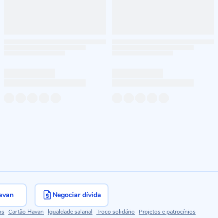
avan
Negociar dívida
os
Cartão Havan
Igualdade salarial
Troco solidário
Projetos e patrocínios