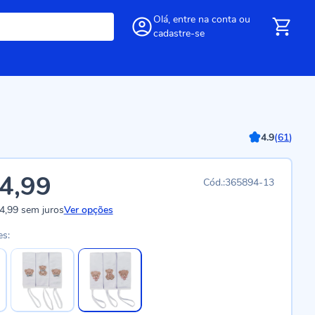
Olá,
entre
na conta
ou
cadastre-se
4.9
(
61
)
4,99
365894-13
4,99
sem juros
Ver opções
es: