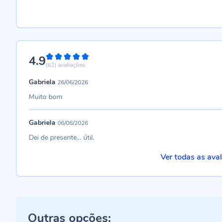
4.9
98%
(61)
avaliações
Gabriela
26/06/2026
Muito bom
Gabriela
06/06/2026
Dei de presente... útil.
Ver todas as ava
Outras opções: