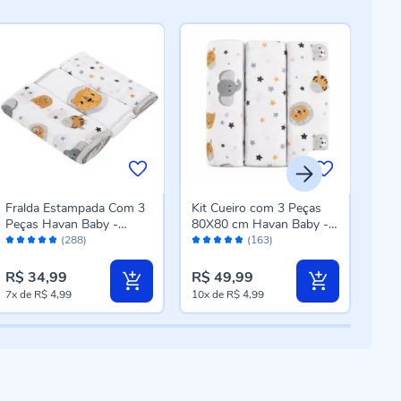
Fralda Estampada Com 3
Kit Cueiro com 3 Peças
Kit
Peças Havan Baby -
80X80 cm Havan Baby -
32 
Avaliação:
Avaliação:
Aval
Safari
Safari
Hav
(288)
(163)
96%
96%
96
R$ 34,99
R$ 49,99
R$ 
7x
de
R$ 4,99
10x
de
R$ 4,99
3x
d