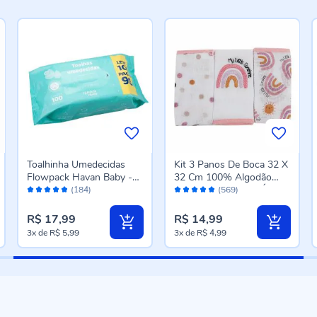
Toalhinha Umedecidas
Kit 3 Panos De Boca 32 X
Flowpack Havan Baby -
32 Cm 100% Algodão
Avaliação:
Avaliação:
100 Unidades
Havan Baby - Arco-Íris
(184)
(569)
96%
96%
R$ 17,99
R$ 14,99
3x
de
R$ 5,99
3x
de
R$ 4,99