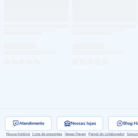
Atendimento
Nossas lojas
Blog H
Nossa história
Lista de presentes
Vagas Havan
Painel do colaborador
Segur