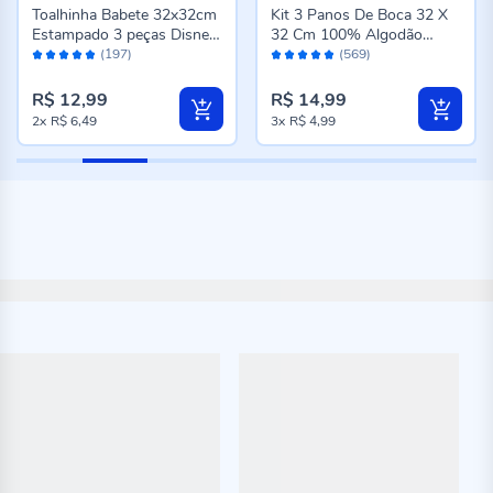
Toalhinha Babete 32x32cm
Kit 3 Panos De Boca 32 X
Estampado 3 peças Disney
32 Cm 100% Algodão
Avaliação:
Avaliação:
- Rosa
Havan Baby - Safari
(197)
(569)
96%
96%
R$ 12,99
R$ 14,99
2x
R$ 6,49
3x
R$ 4,99