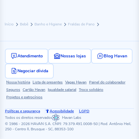
Início
Bebê
Banho e Higiene
Fraldas de Pano
Atendimento
Nossas lojas
Blog Havan
Negociar dívida
Nossa história
Lista de presentes
Vagas Havan
Painel do colaborador
Seguros
Cartão Havan
Igualdade salarial
Troco solidário
Projetos e patrocínios
Políticas e segurança
Acessibilidade
LGPD
Todos os direitos reservados
Havan Labs
© 1986 - 2026 HAVAN S.A. CNPJ: 79.379.491.0008-50 | Rod. Antônio Heil,
250 - Centro II, Brusque - SC, 88353-100