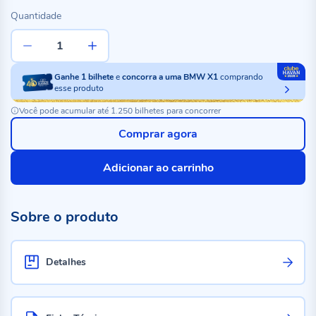
Quantidade
Ganhe
1
bilhete
e
concorra a uma BMW X1
comprando
esse produto
Você pode acumular até 1.250 bilhetes para concorrer
Comprar agora
Adicionar ao carrinho
Sobre o produto
Detalhes