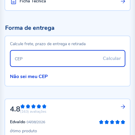
Ficha Técnica
Forma de entrega
Calcule frete, prazo de entrega e retirada
Calcular
CEP
Não sei meu CEP
4.8
96%
(163)
avaliações
Edvaldo
04/08/2026
100%
ótimo produto