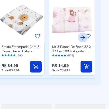
Fralda Estampada Com 3
Kit 3 Panos De Boca 32 X
Kit 
Peças Havan Baby -
32 Cm 100% Algodão
80X
Avaliação:
Avaliação:
Aval
Safari
Havan Baby - Princesa
Safa
(290)
(572)
96%
96%
96
R$ 34,99
R$ 14,99
R$ 
7x
de
R$ 4,99
3x
de
R$ 4,99
10x