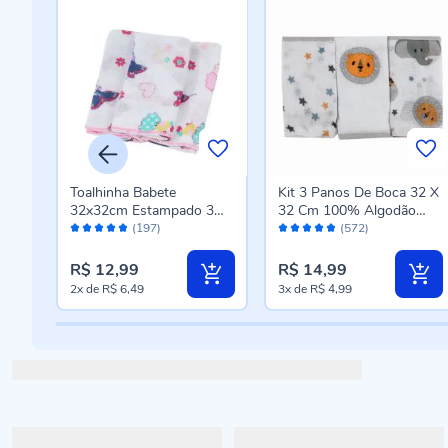
Toalhinha Babete
Kit 3 Panos De Boca 32 X
3
32x32cm Estampado 3
32 Cm 100% Algodão
Avaliação:
Avaliação:
peças Disney - Rosa
Havan Baby - Safari
(197)
(572)
96%
96%
R$ 12,99
R$ 14,99
2x
de
R$ 6,49
3x
de
R$ 4,99