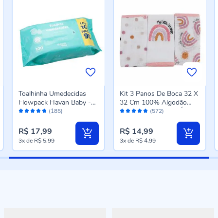
Toalhinha Umedecidas
Kit 3 Panos De Boca 32 X
Flowpack Havan Baby -
32 Cm 100% Algodão
Avaliação:
Avaliação:
100 Unidades
Havan Baby - Arco-Íris
(185)
(572)
96%
96%
R$ 17,99
R$ 14,99
3x
de
R$ 5,99
3x
de
R$ 4,99