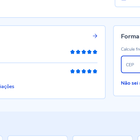
Forma
Calcule fr
100%
CEP
100%
Não sei
liações