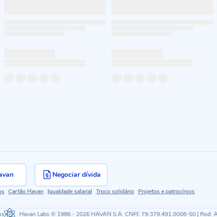
avan
Negociar dívida
os
Cartão Havan
Igualdade salarial
Troco solidário
Projetos e patrocínios
os
Havan Labs
© 1986 - 2026 HAVAN S.A. CNPJ: 79.379.491.0008-50 | Rod. Ant