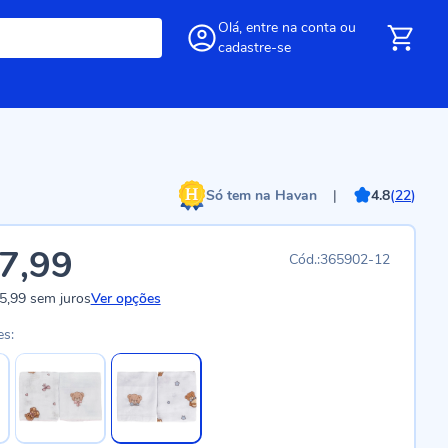
Olá,
entre
na conta
ou
cadastre-se
Só tem na Havan
|
4.8
(
22
)
7,99
365902-12
5,99
sem juros
Ver opções
es: