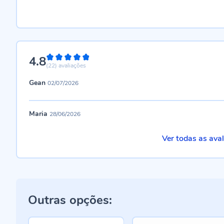
4.8
96%
(22)
avaliações
Gean
02/07/2026
Maria
28/06/2026
Ver todas as ava
Outras opções: