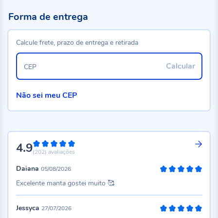
Forma de entrega
Calcule frete, prazo de entrega e retirada
Calcular
CEP
Não sei meu CEP
4.9
98%
(202)
avaliações
Daiana
05/08/2026
100%
Excelente manta gostei muito 🥰
Jessyca
27/07/2026
100%