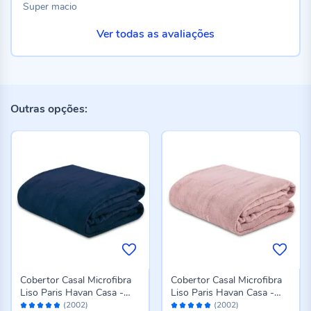
Super macio
Ver todas as avaliações
Outras opções:
Cobertor Casal Microfibra
Cobertor Casal Microfibra
Liso Paris Havan Casa -
Liso Paris Havan Casa -
Avaliação:
Avaliação:
Azul Profundo
Rose
(2002)
(2002)