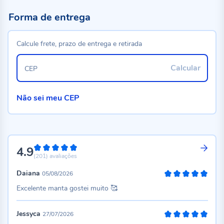
Forma de entrega
Calcule frete, prazo de entrega e retirada
Calcular
CEP
Não sei meu CEP
4.9
98%
(201)
avaliações
Daiana
05/08/2026
100%
Excelente manta gostei muito 🥰
Jessyca
27/07/2026
100%