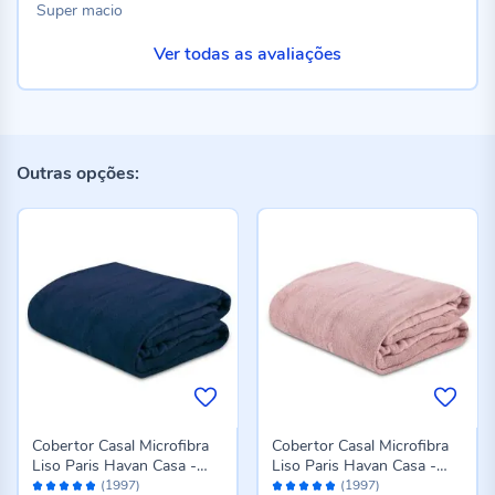
Super macio
Ver todas as avaliações
Outras opções:
Cobertor Casal Microfibra
Cobertor Casal Microfibra
Liso Paris Havan Casa -
Liso Paris Havan Casa -
Avaliação:
Avaliação:
Azul Profundo
Rose
(1997)
(1997)