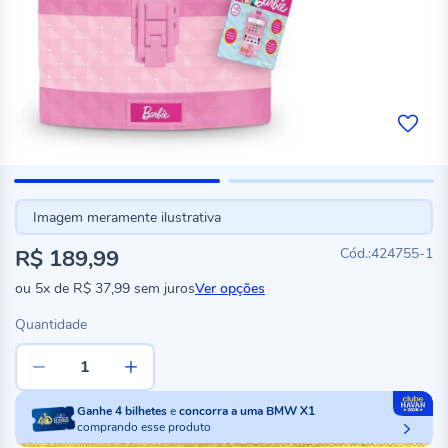
Imagem meramente ilustrativa
R$ 189,99
424755-1
ou
5x
de
R$ 37,99
sem juros
Ver opções
Quantidade
Ganhe
4
bilhetes
e
concorra a uma BMW X1
comprando esse produto