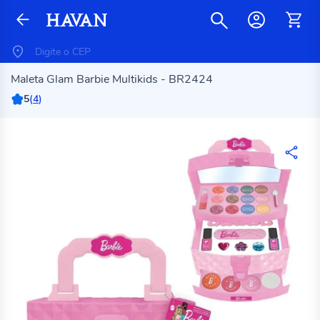
Maleta Glam Barbie Multikids - BR2424
5
(
4
)