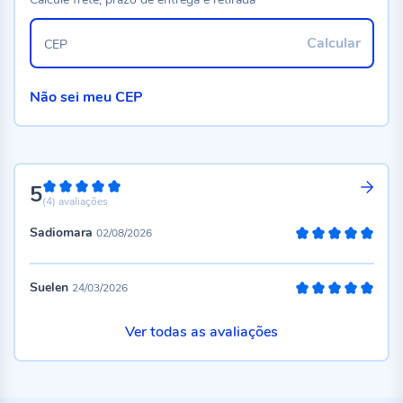
Calcular
CEP
Não sei meu CEP
5
100%
(4)
avaliações
Sadiomara
02/08/2026
100%
Suelen
24/03/2026
100%
Ver todas as avaliações