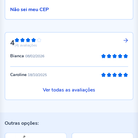
Não sei meu CEP
4
80%
(4)
avaliações
Bianca
08/02/2026
100%
Caroline
18/10/2025
100%
Ver todas as avaliações
Outras opções: