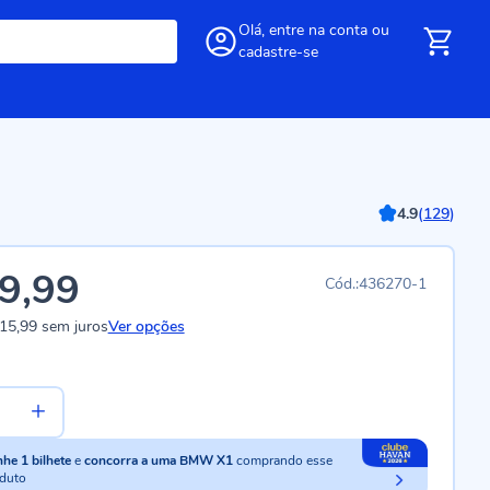
Olá,
entre
na conta
ou
cadastre-se
4.9
(
129
)
9,99
436270-1
15,99
sem juros
Ver opções
nhe
1
bilhete
e
concorra a uma BMW X1
comprando esse
duto