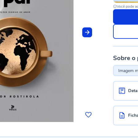
Você pode ac
Sobre o
Imagem me
Deta
Fich