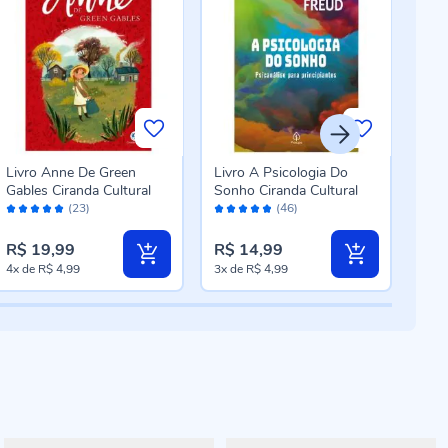
Livro Anne De Green
Livro A Psicologia Do
Livr
Gables Ciranda Cultural
Sonho Ciranda Cultural
Cira
Avaliação:
Avaliação:
Aval
(23)
(46)
98%
96%
98
R$ 19,99
R$ 14,99
R$ 
4x
de
R$ 4,99
3x
de
R$ 4,99
4x
d