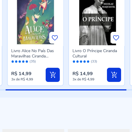
Livro Alice No País Das
Livro O Príncipe Ciranda
Maravilhas Ciranda
Cultural
Avaliação:
Avaliação:
Cultural
(35)
(33)
96%
96%
R$ 14,99
R$ 14,99
3x
de
R$ 4,99
3x
de
R$ 4,99