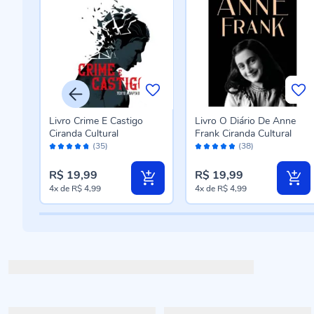
oção
Livro Crime E Castigo
Livro O Diário De Anne
Ciranda Cultural
Frank Ciranda Cultural
Avaliação:
Avaliação:
(35)
(38)
94%
96%
R$ 19,99
R$ 19,99
4x
de
R$ 4,99
4x
de
R$ 4,99