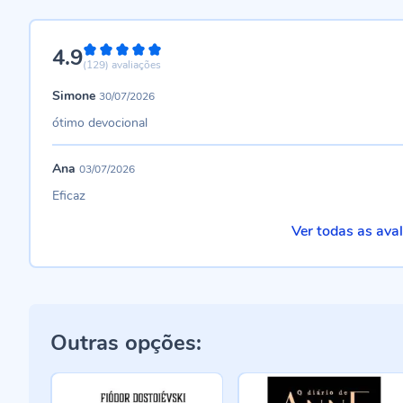
4.9
98%
(129)
avaliações
Simone
30/07/2026
ótimo devocional
Ana
03/07/2026
Eficaz
Ver todas as ava
Outras opções: