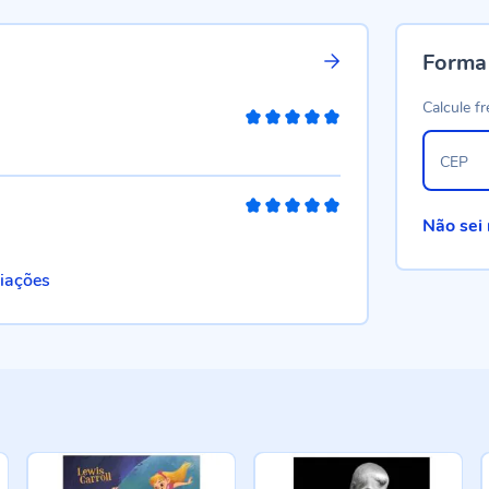
Forma
Calcule fr
100%
CEP
100%
Não sei
liações