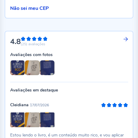
Não sei meu CEP
4.8
96%
(25)
avaliações
Avaliações com fotos
Avaliações em destaque
Cleidiana
17/07/2026
100%
Estou lendo o livro, é um conteúdo muito rico, e vou aplicar