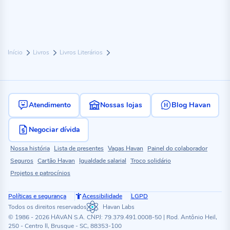
Início
Livros
Livros Literários
Atendimento
Nossas lojas
Blog Havan
Negociar dívida
Nossa história
Lista de presentes
Vagas Havan
Painel do colaborador
Seguros
Cartão Havan
Igualdade salarial
Troco solidário
Projetos e patrocínios
Políticas e segurança
Acessibilidade
LGPD
Todos os direitos reservados
Havan Labs
© 1986 - 2026 HAVAN S.A. CNPJ: 79.379.491.0008-50 | Rod. Antônio Heil,
250 - Centro II, Brusque - SC, 88353-100