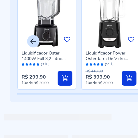
t
Liquidificador Oster
Liquidificador Power
1400W Full 3,2 Litros
Oster Jarra De Vidro
Avaliação:
Avaliação:
OLIQ610
1250W OLIQ520
(318)
(551)
94%
96%
R$ 449,90
R$ 299,90
R$ 399,90
10x
de
R$ 29,99
10x
de
R$ 39,99