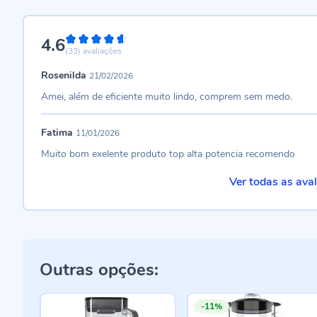
4.6
92%
(33)
avaliações
Rosenilda
21/02/2026
Amei, além de eficiente muito lindo, comprem sem medo.
Fatima
11/01/2026
Muito bom exelente produto top alta potencia recomendo
Ver todas as ava
Outras opções:
-11%