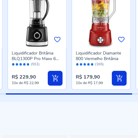
Liquidificador Britânia
Liquidificador Diamante
BLQ1300P Pro Maxx 6
800 Vermelho Britânia
Avaliação:
Avaliação:
Turbo
(551)
(165)
94%
96%
R$ 229,90
R$ 179,90
10x
de
R$ 22,99
10x
de
R$ 17,99