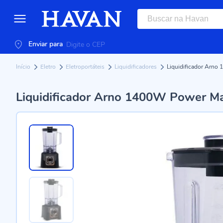
Enviar para
Início
Eletro
Eletroportáteis
Liquidificadores
Liquidificador Arno
Liquidificador Arno 1400W Power Ma