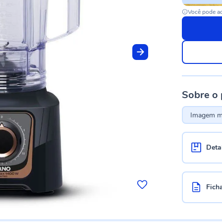
Você pode ac
Sobre o
Imagem me
Deta
Fich