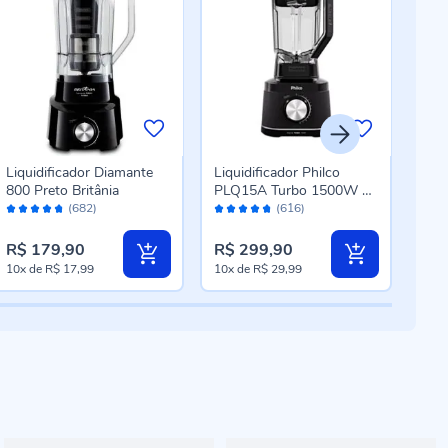
Liquidificador Diamante
Liquidificador Philco
Liq
800 Preto Britânia
PLQ15A Turbo 1500W 12
Arn
Avaliação:
Avaliação:
Aval
Velocidades
LN6
(682)
(616)
94%
94%
92
R$ 179,90
R$ 299,90
R$ 
10x
de
R$ 17,99
10x
de
R$ 29,99
10x