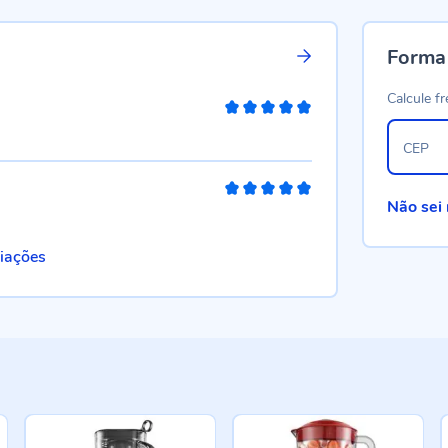
Forma
Calcule fr
100%
CEP
100%
Não sei
liações