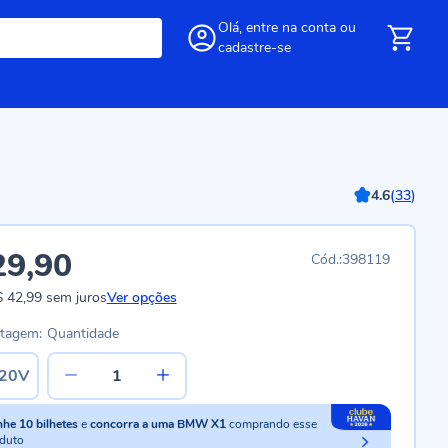
Olá,
entre
na conta
ou
cadastre-se
4.6
(
33
)
29,90
398119
 42,99
sem juros
Ver opções
ltagem:
Quantidade
20V
nhe
10
bilhetes
e
concorra a uma BMW X1
comprando esse
duto