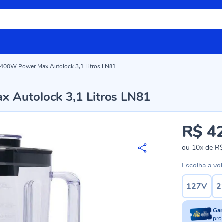
 1400W Power Max Autolock 3,1 Litros LN81
x Autolock 3,1 Litros LN81
R$ 4
ou
10x
de
R$
Escolha a vo
127V
2
Ga
pro