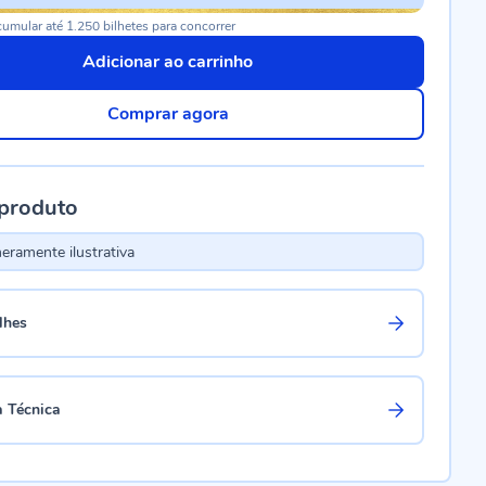
umular até 1.250 bilhetes para concorrer
Adicionar ao carrinho
Comprar agora
 produto
ramente ilustrativa
lhes
a Técnica