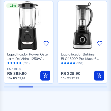
-11%
Liquidificador Power Oster
Liquidificador Britânia
Jarra De Vidro 1250W
BLQ1300P Pro Maxx 6
Avaliação:
Avaliação:
OLIQ520
Turbo
(551)
(551)
96%
94%
R$ 449,90
R$ 399,90
R$ 229,90
10x
R$ 39,99
10x
R$ 22,99