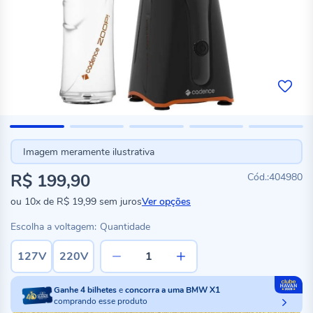
Imagem meramente ilustrativa
R$ 199,90
404980
ou
10x
de
R$ 19,99
sem juros
Ver opções
Escolha a voltagem:
Quantidade
127V
220V
Ganhe
4
bilhetes
e
concorra a uma BMW X1
comprando esse produto