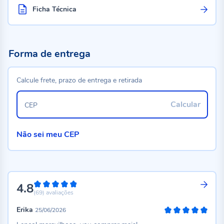
Ficha Técnica
Forma de entrega
Calcule frete, prazo de entrega e retirada
Calcular
CEP
Não sei meu CEP
4.8
96%
(69)
avaliações
Erika
25/06/2026
100%