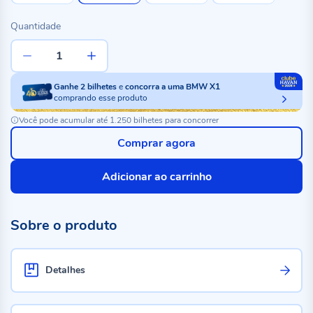
Quantidade
Ganhe
2
bilhetes
e
concorra a uma BMW X1
comprando esse produto
Você pode acumular até 1.250 bilhetes para concorrer
Comprar agora
Adicionar ao carrinho
Sobre o produto
Detalhes