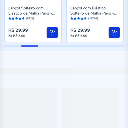
Lençol Solteiro com
Lençol com Elástico
Elástico de Malha Paris -
Solteiro de Malha Paris -
Avaliação:
Avaliação:
Cinza
Rosa Cravo
(882)
(1094)
94%
94%
R$ 29,99
R$ 29,99
5x
R$ 5,99
5x
R$ 5,99