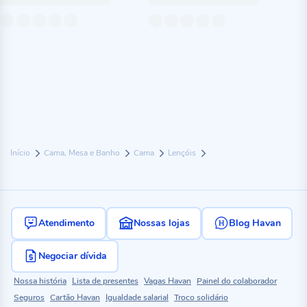
Início
Cama, Mesa e Banho
Cama
Lençóis
Atendimento
Nossas lojas
Blog Havan
Negociar dívida
Nossa história
Lista de presentes
Vagas Havan
Painel do colaborador
Seguros
Cartão Havan
Igualdade salarial
Troco solidário