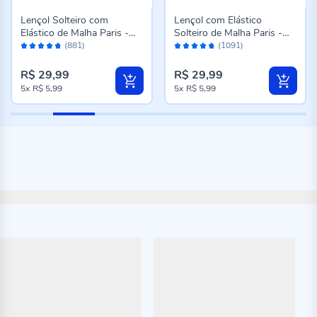
Lençol Solteiro com
Lençol com Elástico
Elástico de Malha Paris -
Solteiro de Malha Paris -
Avaliação:
Avaliação:
Cinza
Rosa Cravo
(881)
(1091)
94%
94%
R$ 29,99
R$ 29,99
5x
R$ 5,99
5x
R$ 5,99