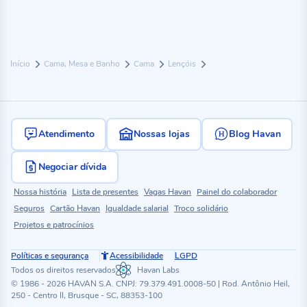
Início
Cama, Mesa e Banho
Cama
Lençóis
Atendimento
Nossas lojas
Blog Havan
Negociar dívida
Nossa história
Lista de presentes
Vagas Havan
Painel do colaborador
Seguros
Cartão Havan
Igualdade salarial
Troco solidário
Projetos e patrocínios
Políticas e segurança
Acessibilidade
LGPD
Todos os direitos reservados
Havan Labs
© 1986 - 2026 HAVAN S.A. CNPJ: 79.379.491.0008-50 | Rod. Antônio Heil,
250 - Centro II, Brusque - SC, 88353-100