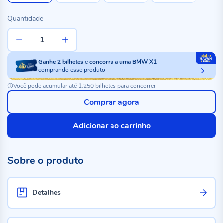
Quantidade
Ganhe
2
bilhetes
e
concorra a uma BMW X1
comprando esse produto
Você pode acumular até 1.250 bilhetes para concorrer
Comprar agora
Adicionar ao carrinho
Sobre o produto
Detalhes