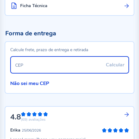
Ficha Técnica
Forma de entrega
Calcule frete, prazo de entrega e retirada
Calcular
CEP
Não sei meu CEP
4.8
96%
(69)
avaliações
Erika
25/06/2026
100%