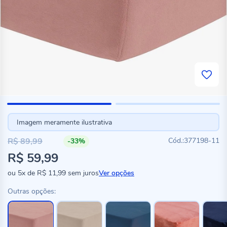
Imagem meramente ilustrativa
R$ 89,99
377198-11
-33%
Preço
R$ 59,99
especial
ou
5x
de
R$ 11,99
sem juros
Ver opções
Outras opções: