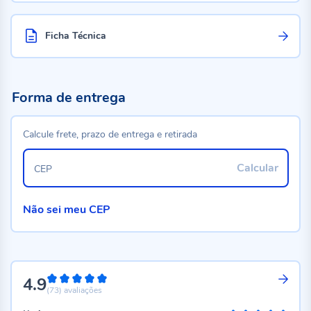
Ficha Técnica
Forma de entrega
Calcule frete, prazo de entrega e retirada
Calcular
CEP
Não sei meu CEP
4.9
98%
(73)
avaliações