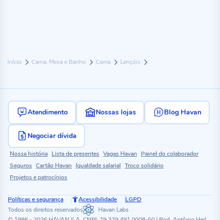
Início
Cama, Mesa e Banho
Cama
Lençóis
Atendimento
Nossas lojas
Blog Havan
Negociar dívida
Nossa história
Lista de presentes
Vagas Havan
Painel do colaborador
Seguros
Cartão Havan
Igualdade salarial
Troco solidário
Projetos e patrocínios
Políticas e segurança
Acessibilidade
LGPD
Todos os direitos reservados
Havan Labs
© 1986 - 2026 HAVAN S.A. CNPJ: 79.379.491.0008-50 | Rod. Antônio Heil,