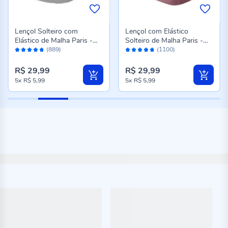
Lençol Solteiro com
Lençol com Elástico
Elástico de Malha Paris -
Solteiro de Malha Paris -
Avaliação:
Avaliação:
Cinza
Rosa Cravo
(889)
(1100)
94%
94%
R$ 29,99
R$ 29,99
5x
R$ 5,99
5x
R$ 5,99