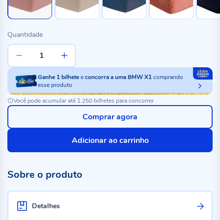
Quantidade
Ganhe
1
bilhete
e
concorra a uma BMW X1
comprando
esse produto
Você pode acumular até 1.250 bilhetes para concorrer
Comprar agora
Adicionar ao carrinho
Sobre o produto
Detalhes