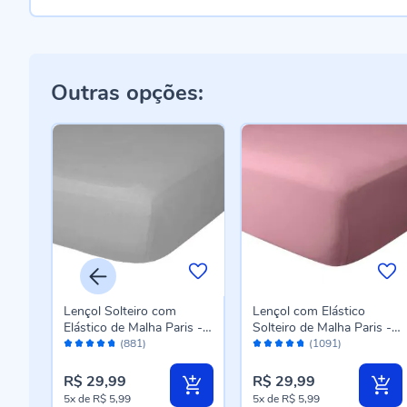
Outras opções:
Lençol Solteiro com
Lençol com Elástico
s -
Elástico de Malha Paris -
Solteiro de Malha Paris -
Avaliação:
Avaliação:
Cinza
Rosa Cravo
(881)
(1091)
94%
94%
R$ 29,99
R$ 29,99
5x
de
R$ 5,99
5x
de
R$ 5,99