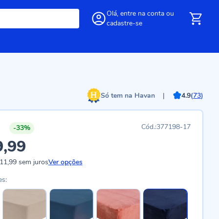
Olá,
entre
na conta
ou
cadastre-se
Só tem na Havan
|
4.9
(
73
)
377198-17
-33%
9,99
11,99
sem juros
Ver opções
es: