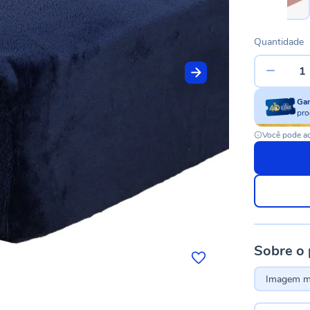
Quantidade
Ga
pro
Você pode ac
Sobre o
Imagem me