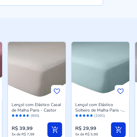
Lençol com Elástico Casal
Lençol com Elástico
de Malha Paris - Castor
Solteiro de Malha Paris -
Avaliação:
Avaliação:
Verde Topazio
(800)
(1091)
92%
94%
R$ 39,99
R$ 29,99
5x
de
R$ 7,99
5x
de
R$ 5,99