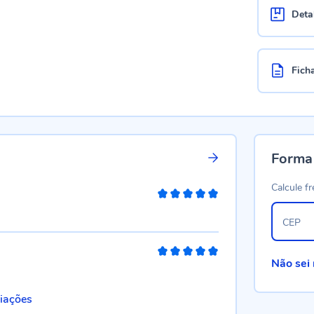
Deta
Fich
Forma
Calcule fr
100%
CEP
100%
Não sei
liações