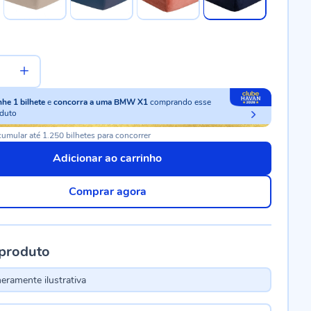
nhe
1
bilhete
e
concorra a uma BMW X1
comprando esse
duto
umular até 1.250 bilhetes para concorrer
Adicionar ao carrinho
Comprar agora
 produto
ramente ilustrativa