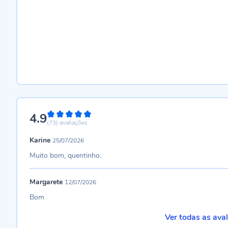
4.9
98%
(73)
avaliações
Karine
25/07/2026
Muito bom, quentinho.
Margarete
12/07/2026
Bom
Ver todas as ava