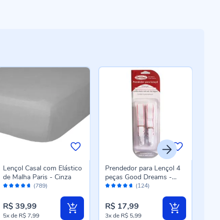
Lençol Casal com Elástico
Prendedor para Lençol 4
Lenç
de Malha Paris - Cinza
peças Good Dreams -
Elás
Avaliação:
Avaliação:
Aval
DIVERSOS
Ros
(789)
(124)
92%
92%
94
R$ 39,99
R$ 17,99
R$ 
5x
de
R$ 7,99
3x
de
R$ 5,99
5x
d