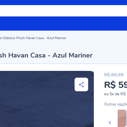
m Elástico Plush Havan Casa - Azul Mariner
ush Havan Casa - Azul Mariner
R$ 89,99
R$ 5
Preço
especial
ou
5x
de
R$ 
Outras opçõ