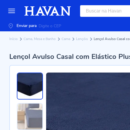
Enviar para
Início
Cama, Mesa e Banho
Cama
Lençóis
Lençol Avulso Casal co
Lençol Avulso Casal com Elástico Pl