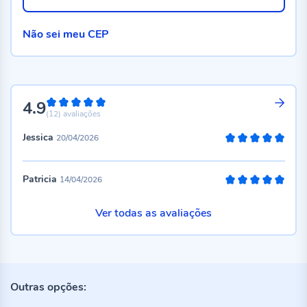
Não sei meu CEP
4.9
98%
(12)
avaliações
Jessica
20/04/2026
100%
Patricia
14/04/2026
100%
Ver todas as avaliações
Outras opções: