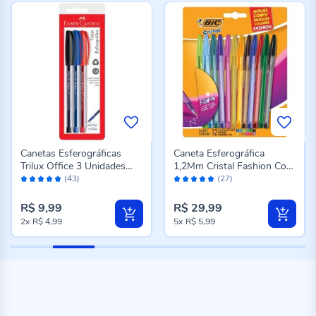
Canetas Esferográficas
Caneta Esferográfica
Trilux Office 3 Unidades
1,2Mm Cristal Fashion Com
Avaliação:
Avaliação:
Faber-Castell - SM/032
12 Peças Bic - 970910
(43)
(27)
100%
96%
R$ 9,99
R$ 29,99
2x
R$ 4,99
5x
R$ 5,99