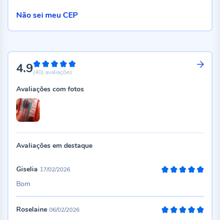
Não sei meu CEP
4.9
98%
(40)
avaliações
Avaliações com fotos
Avaliações em destaque
Giselia
17/02/2026
100%
Bom
Roselaine
06/02/2026
100%