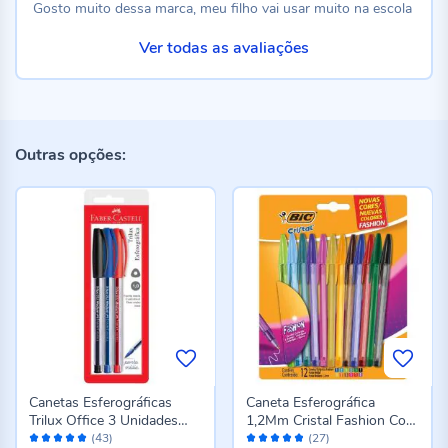
Gosto muito dessa marca, meu filho vai usar muito na escola
Ver todas as avaliações
Outras opções:
Canetas Esferográficas
Caneta Esferográfica
Trilux Office 3 Unidades
1,2Mm Cristal Fashion Com
Avaliação:
Avaliação:
Faber-Castell - SM/032
12 Peças Bic - 970910
(43)
(27)