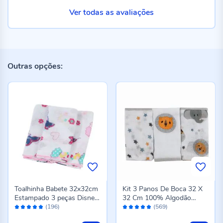
Ver todas as avaliações
Outras opções:
Toalhinha Babete 32x32cm
Kit 3 Panos De Boca 32 X
Estampado 3 peças Disney
32 Cm 100% Algodão
Avaliação:
Avaliação:
- Rosa
Havan Baby - Safari
(196)
(569)
96%
96%