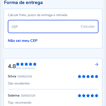
Forma de entrega
Calcule frete, prazo de entrega e retirada
Calcular
CEP
Não sei meu CEP
4.8
96%
(89)
avaliações
Silvia
30/06/2026
100%
São excelentes
Sabrina
16/06/2026
100%
Top, recomendo