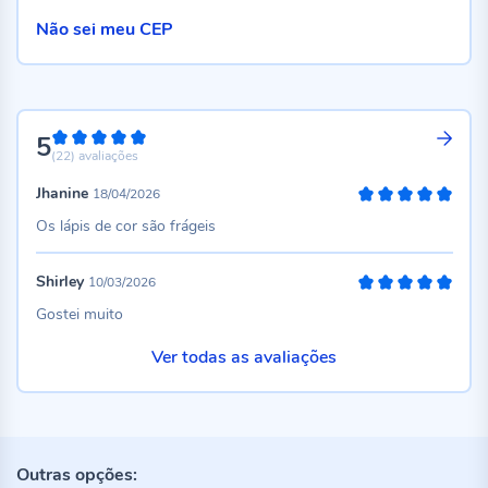
Não sei meu CEP
5
100%
(22)
avaliações
Jhanine
18/04/2026
100%
Os lápis de cor são frágeis
Shirley
10/03/2026
100%
Gostei muito
Ver todas as avaliações
Outras opções: