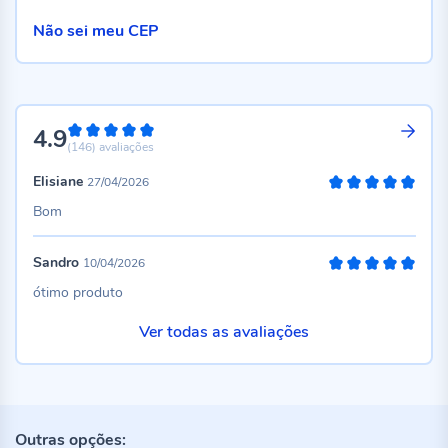
Não sei meu CEP
4.9
98%
(146)
avaliações
Elisiane
27/04/2026
100%
Bom
Sandro
10/04/2026
100%
ótimo produto
Ver todas as avaliações
Outras opções: