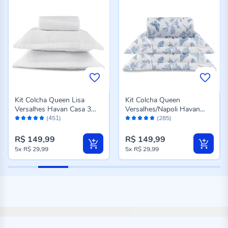
Kit Colcha Queen Lisa
Kit Colcha Queen
Versalhes Havan Casa 3
Versalhes/Napoli Havan
Avaliação:
Avaliação:
Peças - Branco
Casa 3 Peças - Floral Azul
(451)
(285)
96%
96%
R$ 149,99
R$ 149,99
5x
R$ 29,99
5x
R$ 29,99