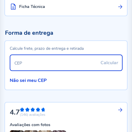
Ficha Técnica
Forma de entrega
Calcule frete, prazo de entrega e retirada
Calcular
CEP
Não sei meu CEP
4.7
94%
(146)
avaliações
Avaliações com fotos