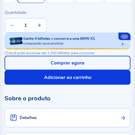
Quantidade
Ganhe
4
bilhetes
e
concorra a uma BMW X1
comprando esse produto
Você pode acumular até 1.250 bilhetes para concorrer
Comprar agora
Adicionar ao carrinho
Sobre o produto
Detalhes