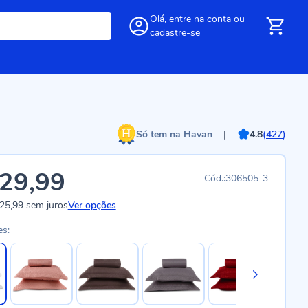
Olá,
entre
na conta
ou
cadastre-se
Só tem na Havan
|
4.8
(
427
)
29,99
306505-3
25,99
sem juros
Ver opções
es: