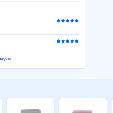
100%
100%
liações