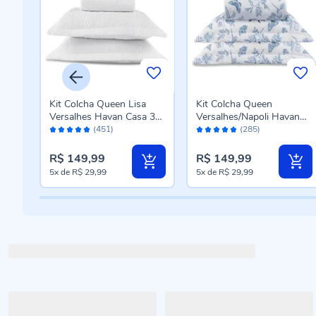
Kit Colcha Queen Lisa
Kit Colcha Queen
 3
Versalhes Havan Casa 3
Versalhes/Napoli Havan
Avaliação:
Avaliação:
Peças - Branco
Casa 3 Peças - Floral Azul
(451)
(285)
96%
96%
R$ 149,99
R$ 149,99
5x
de
R$ 29,99
5x
de
R$ 29,99