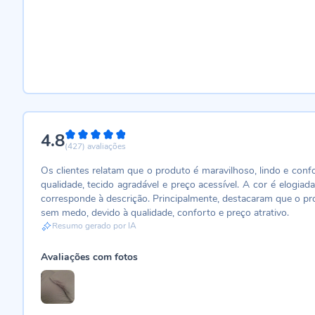
4.8
96%
(427)
avaliações
Os clientes relatam que o produto é maravilhoso, lindo e conf
qualidade, tecido agradável e preço acessível. A cor é elogi
corresponde à descrição. Principalmente, destacaram que o pr
sem medo, devido à qualidade, conforto e preço atrativo.
Resumo gerado por IA
Avaliações com fotos