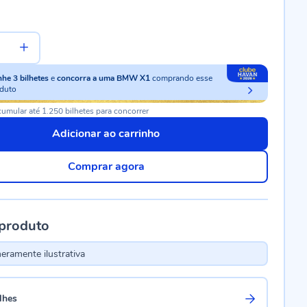
nhe
3
bilhetes
e
concorra a uma BMW X1
comprando esse
duto
umular até 1.250 bilhetes para concorrer
Adicionar ao carrinho
Comprar agora
 produto
ramente ilustrativa
lhes