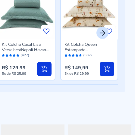
Kit Colcha Casal Lisa
Kit Colcha Queen
Kit
Versalhes/Napoli Havan
Estampada
Ele
Avaliação:
Avaliação:
Aval
Casa 3 Peças - Verde
Versalhes/Napoli Havan
pçs 
(427)
(362)
96%
94%
96
Casa 3 Peças - Floral
Bege
R$ 129,99
R$ 149,99
R$ 
5x
de
R$ 25,99
5x
de
R$ 29,99
5x
d