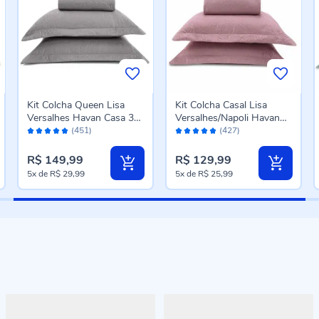
Kit Colcha Queen Lisa
Kit Colcha Casal Lisa
Versalhes Havan Casa 3
Versalhes/Napoli Havan
Avaliação:
Avaliação:
Peças - Cinza Amianto
Casa 3 Peças - Rosa
(451)
(427)
96%
96%
Velho
R$ 149,99
R$ 129,99
5x
de
R$ 29,99
5x
de
R$ 25,99